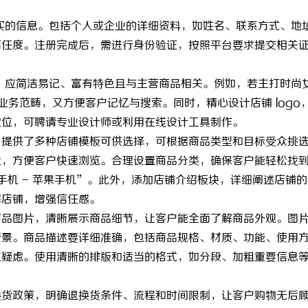
真实的信息。包括个人或企业的详细资料，如姓名、联系方式、地
信任度。注册完成后，需进行身份验证，按照平台要求提交相关
识，应简洁易记、富有特色且与主营商品相关。例如，若主打时尚
了业务范畴，又方便客户记忆与搜索。同时，精心设计店铺 logo
定位，可聘请专业设计师或利用在线设计工具制作。
y 提供了多种店铺模板可供选择，可根据商品类型和目标受众挑
置，方便客户快速浏览。合理设置商品分类，确保客户能轻松找
 手机 - 苹果手机”。此外，添加店铺介绍板块，详细阐述店铺
解店铺，增强信任感。
商品图片，清晰展示商品细节，让客户能全面了解商品外观。图
背景。商品描述要详细准确，包括商品规格、材质、功能、使用
生疑虑。使用清晰的排版和适当的格式，如分段、加粗重要信息
换货政策，明确退换货条件、流程和时间限制，让客户购物无后