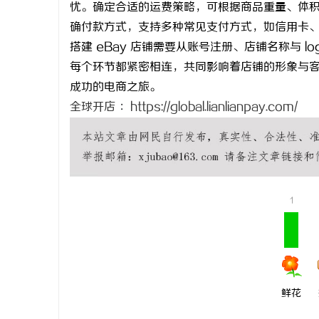
忧。确定合适的运费策略，可根据商品重量、体
深度解析蚂蚁影视：智能影视平台的未来趋势
全面解析M
确付款方式，支持多种常见支付方式，如信用卡、P
与优势
用与应用前
搭建 eBay 店铺需要从账号注册、店铺名称与 
息
每个环节都紧密相连，共同影响着店铺的形象与客户
成功的电商之旅。
全球开店
：
https://global.lianlianpay.com/
网
1
鲜花