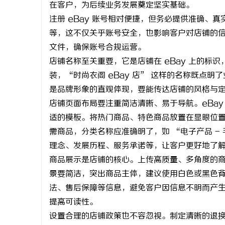
在客户，为后续业务发展奠定坚实基础。
注册 eBay 账号相对便捷，但务必提供准确、
等，这不仅关乎账号安全，也影响客户对店铺的
文件，确保账号合规运营。
店铺名称至关重要，它是店铺在 eBay 上的标
城
装，“时尚衣阁 eBay 店” 这样的名称既点明
是品牌形象的直观体现，要能传达店铺的风格与
店铺页面布局要注重简洁清晰、易于导航。eBa
适的模板。将热门商品、特色商品放置在显眼位
需商品，分类名称应准确明了，如 “电子产品 -
理念、发展历程、服务承诺等，让客户更好地了
商品展示是店铺的核心。上传高质量、多角度的
信
景要简洁，突出商品主体，建议使用白色或黑色
法、售后保障等信息，避免客户因信息不明而产
提高可读性。
设置合理的店铺政策也不容忽视。制定清晰的退