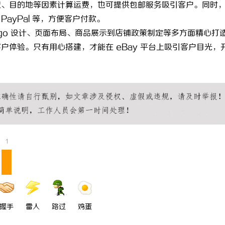
积、目的地等因素计算运费，也可提供包邮服务吸引客户。同时
ES系统在现代制造业中的关键作
全面解析八哥电影网：丰富影视资源
ayPal 等，方便客户付款。
景
体验升级
logo 设计、页面布局、商品展示到店铺政策制定等多方面精心打
体验。只有用心搭建，才能在 eBay 平台上吸引客户目光，
1
握手
雷人
路过
鸡蛋