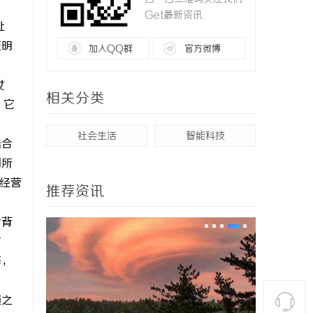
Get最新资讯
址
证明
加入QQ群
官方微博
女
相关分类
，它
社会生活
智能科技
选合
到所
的经营
推荐资讯
片背
方
等，
顾之