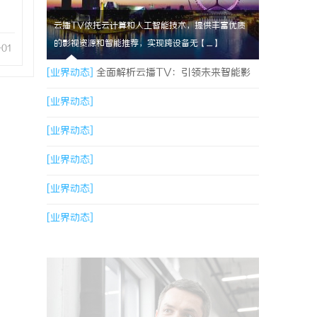
云播TV依托云计算和人工智能技术，提供丰富优质
的影视资源和智能推荐，实现跨设备无【....】
-01
[业界动态]
全面解析云播TV：引领未来智能影
视体验的创新平台
[业界动态]
[业界动态]
[业界动态]
[业界动态]
[业界动态]