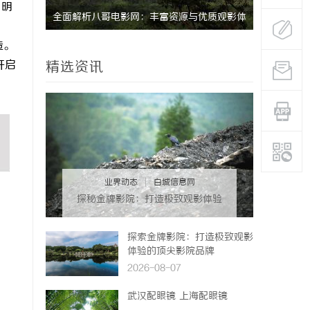
，明
助力观影
全面解析八哥电影网：丰富资源与优质观影体
深入解析T
验的终极指南
设计哲学
造。
开启
精选资讯
业界动态
|
白城信息网
探秘金牌影院：打造极致观影体验
的行业标杆
探索金牌影院：打造极致观影
体验的顶尖影院品牌
2026-08-07
武汉配眼镜 上海配眼镜