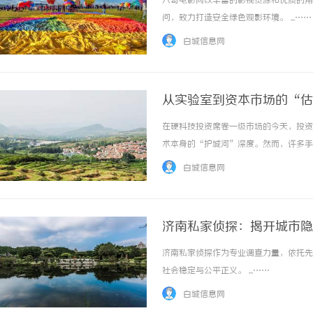
八哥电影网以丰富的影视资源和优质的用
问，致力打造安全绿色观影环境。 ...……
白城信息网
从实验室到资本市场的“估
逻辑
在硬科技投资席卷一级市场的今天，投资
揭秘！专业充电桩项目软件开发商，究竟藏着
开店最怕“搜不到”为什
术本身的“护城河”深度。然而，许多手
哪些行业秘诀？
ai却天天给他免费派单？
融资便是水到渠成。现实却是，由于缺乏
白城信息网
打折扣，甚至在尽调阶段因发现侵权风险而被一
济南私家侦探：揭开城市隐
济南私家侦探作为专业调查力量，依托先
社会稳定与公平正义。 ...……
白城信息网