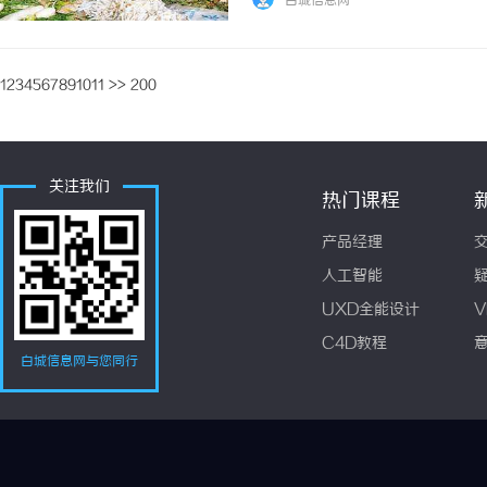
白城信息网
只是你还没发现。樽Club，坐落高新大都荟商圈
1
2
3
4
5
6
7
8
9
10
11
>>
200
关注我们
热门课程
产品经理
人工智能
UXD全能设计
V
C4D教程
白城信息网与您同行