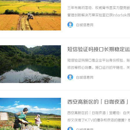
三年布局初落地，权威背书显实力塑壳断
管理创新解决方案实验室已获Intert
认可水平。开关断路器从2023年兆瓦
白城信息网
的创新能力布局，已构建起覆盖数据中心“供..
短信验证码接口长期稳定运
短信验证码接口是企业平台身份核验、账
修改等核心场景。接口运行的平稳性，关
败、核验异常等问题，大多源于日常运维
白城信息网
短信验证码接口长期平稳运转，支撑平台各类核
西安高新区的「日咖夜酒」
西安高新区的「日咖夜酒」宝藏地：白天
却又厌倦了KTV的嘈杂和夜店的喧嚣？
约三五好友聊聊天，咖啡馆太吵、餐厅太