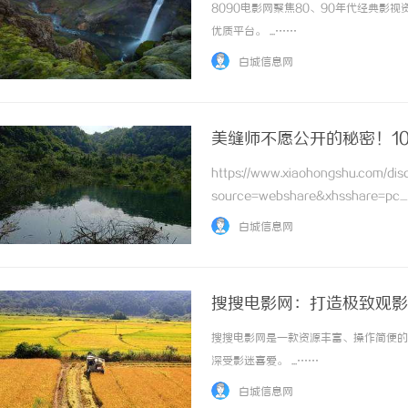
8090电影网聚焦80、90年代经典
优质平台。 ...……
白城信息网
美缝师不愿公开的秘密！1
https://www.xiaohongshu.com/d
source=webshare&xhsshare=p
Fu833f0nYIg=&xsec_source=pc_sh
白城信息网
搜搜电影网：打造极致观影
搜搜电影网是一款资源丰富、操作简便的
深受影迷喜爱。 ...……
白城信息网