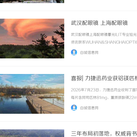
惠，兼顾高专业度与高性价比... ...……
武汉配眼镜 上海配眼镜
武汉配眼镜上海配眼镜暮光ILIT专业
资讯联系WUHAN&SHANGHAIOPT
品牌，现于武汉与上海设有4家门店。以
白城信息网
惠，兼顾高专业度与高性价比... ...……
喜报| 力捷迅药业获铝镁
2026年7月23日，力捷迅药业收到
每片含阿司匹林81mg，重质碳酸镁22m
2026S02608）。铝镁匹林片（Ⅱ
白城信息网
片复杂工艺技术，在阿司匹林基础上科学配伍重质
三年布局初落地，权威背书