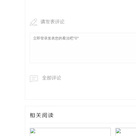
镜
商标购买：即买即用，规避侵权风险
请发表评论
息
全部评论
网
相关阅读