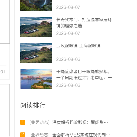
2026-08-07
长寿实木门：打造温馨家居环
境的理想之选
2026-08-07
武汉配眼镜 上海配眼镜
2026-08-06
干燥症患者口干眼燥熬多年，
-01
一个周期缓过来？老中医：一
张辨证方对症，身体找回津液
2026-08-06
阅读排行
1
[业界动态]
深度解析蚂蚁影视：智能影视平台的未来趋势与优势
2
[业界动态]
全面解析MES系统在现代制造业中的关键作用与应用前景