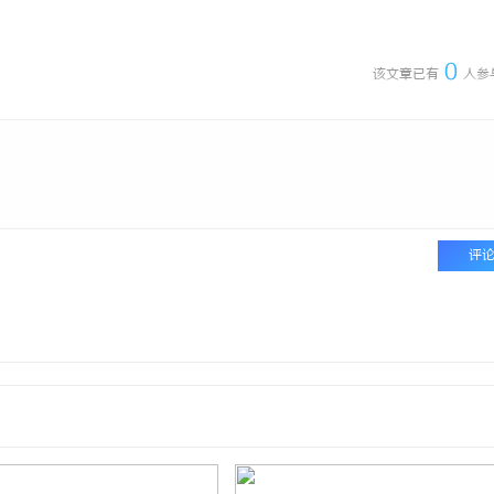
多方共探金融AI落地路径，天创信用星图AI
全面解析电棍购买网
助力产业金融智能升级
安全与合法性
0
该文章已有
人参
评