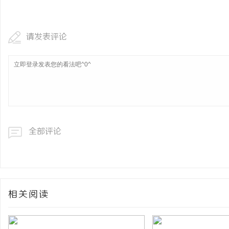
多方共探金融AI落地路径，天创信用星图AI
全面解析电棍购买网站选
助力产业金融智能升级
安全与合法性
请发表评论
息
全部评论
网
相关阅读