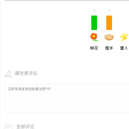
武汉配眼镜 上海配眼镜
商标购买：即买即用，规
1
1
息
鲜花
握手
雷人
请发表评论
网
全部评论