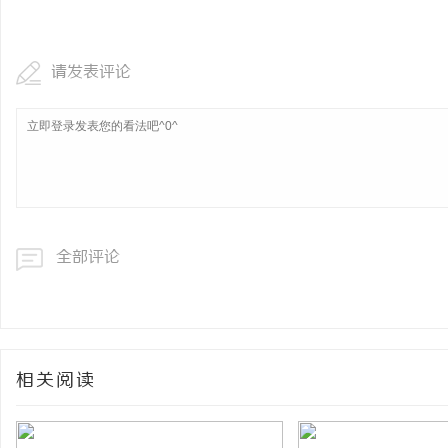
武汉配眼镜 上海配眼镜
企业级固态硬盘星载存储
请发表评论
息
全部评论
网
相关阅读