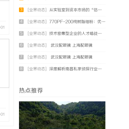
3
[业界动态]
从实验室到资本市场的“估值倍增器”：专利律师如何重塑硬科技企业的融资逻辑
4
[业界动态]
770PF-200纯树脂细粉：优质材料的全貌与应用
-01
5
[业界动态]
技术密集型企业的人才暗战：北京商业秘密律师如何守住“人带技术走”的底线
6
[业界动态]
武汉配眼镜 上海配眼镜
7
[业界动态]
武汉配眼镜 上海配眼镜
8
[业界动态]
深度解析南昌私家侦探行业的发展与应用现状
热点推荐
-01