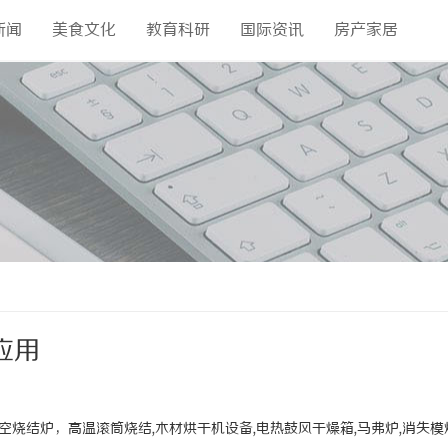
新闻
美食文化
教育科研
国际资讯
房产家居
应用
真空烧结炉，高温滚筒烧结,木材烘干机设备,电热鼓风干燥箱,马弗炉,消失模