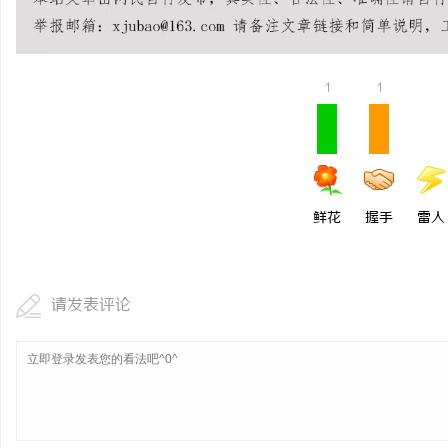
武汉配眼镜 上海配眼镜
商标购买：即买即用，规
息
1
1
鲜花
握手
雷人
网
请发表评论