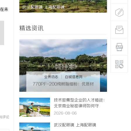
武汉配眼镜 上海配眼镜
从实验室到
在未
律师如何重
精选资讯
业界动态
|
白城信息网
770PF-200纯树脂细粉：优质材
料的全貌与应用
技术密集型企业的人才暗战：
北京商业秘密律师如何守
住“人带技术走”的底线
2026-08-06
与评论
武汉配眼镜 上海配眼镜