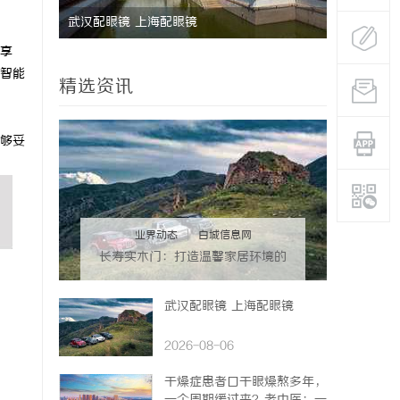
武汉配眼镜 上海配眼镜
武汉配眼镜
享
智能
精选资讯
够妥
业界动态
|
白城信息网
长寿实木门：打造温馨家居环境的
理想之选
武汉配眼镜 上海配眼镜
2026-08-06
干燥症患者口干眼燥熬多年，