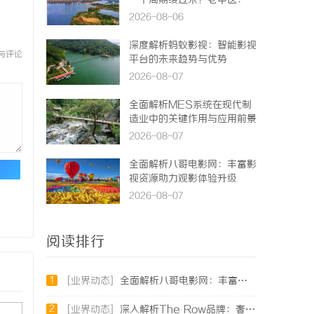
一个周期缓过来？老中医：一
张辨证方对症，身体找回津液
2026-08-06
深度解析蚂蚁影视：智能影视
与评论
平台的未来趋势与优势
2026-08-07
全面解析MES系统在现代制
造业中的关键作用与应用前景
2026-08-07
全面解析八哥电影网：丰富影
论
视资源助力观影体验升级
2026-08-07
阅读排行
1
[业界动态]
全面解析八哥电影网：丰富资源与优质观影体验的终极指南
2
[业界动态]
深入解析The Row品牌：奢华时尚的典范与设计哲学