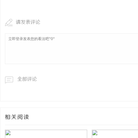
商标购买：即买即用，规避侵权风险
多方共探金融AI落地路径
助力产业金融智能升级
请发表评论
息
全部评论
网
相关阅读