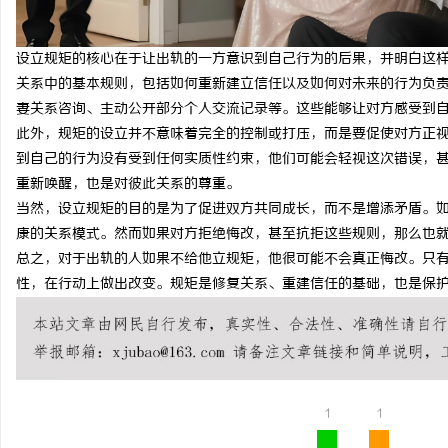
件开发商，究竟藏着
开店最怕“搜不到”为什么隔壁店铺没花钱，
武
设立规矩的核心在于让出轨的一方意识到自己行为的后果，并明白这
ai却天天给他免费派单？
息
关系中的基本规则，包括如何重新建立信任以及如何对未来的行为负
妻关系咨询、主动公开部分个人交流记录等。这些能够让对方感受到
此外，规矩的设立并不意味着完全的控制或打压，而是要促使对方正
到自己的行为没有受到任何实质性约束，他们可能会轻视这次错误，
重新唤醒，也是对彼此关系的尊重。
当然，设立规矩的目的是为了促进双方共同成长，而不是增添矛盾。
康的关系模式。然而如果对方拒绝悔改，甚至抗拒这些规则，那么也
总之，对于出轨的人如果不给他立规矩，他很可能不会真正悔改。只
网
性，在行动上做出改变。规矩是修复关系、重建信任的基础，也是保
1
1