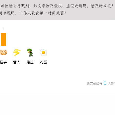
ES系统在现代制造业中的关键作
全面解析八哥电影网：丰富影视资源
景
体验升级
1
握手
雷人
路过
鸡蛋
0
该文章已有
人参