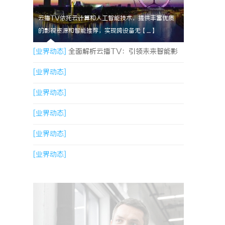
云播TV依托云计算和人工智能技术，提供丰富优质
的影视资源和智能推荐，实现跨设备无【....】
[业界动态]
全面解析云播TV：引领未来智能影
视体验的创新平台
[业界动态]
[业界动态]
[业界动态]
[业界动态]
[业界动态]