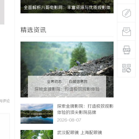
助力观影
全面解析八哥电影网：丰富资源与优质观影体
深入解析T
验的终极指南
设计哲学
精选资讯
业界动态
|
白城信息网
探秘金牌影院：打造极致观影体验
的行业标杆
与评论
探索金牌影院：打造极致观影
体验的顶尖影院品牌
2026-08-07
武汉配眼镜 上海配眼镜