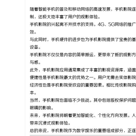
随着智能手机的普及和移动网络的高速发展，手机影院逐
制，还极大地丰富了用户的观影体验。
手机影院的兴起离不开技术的支持。4G、5G网络的推
效。
城
与此同时，手机硬件的进步也为手机影院提供了宝贵的基
设备。
手机影院不仅仅是内容的简单搬运，更带来了新的观影方
与感。
此外，手机影院应用通常集成了丰富的影视资源库，涵盖
便捷性是手机影院最大的优势之一。用户无需去实体影院
经济性也是手机影院受欢迎的重要因素。相比传统影院购
本。
信
当然，手机影院也面临不少挑战。其中包括版权保护问题
眼睛的影响。
未来，手机影院将朝着更加智能化、个性化方向发展。人
带来沉浸式观影体验。
总的来说，手机影院作为数字娱乐的重要组成部分，正逐