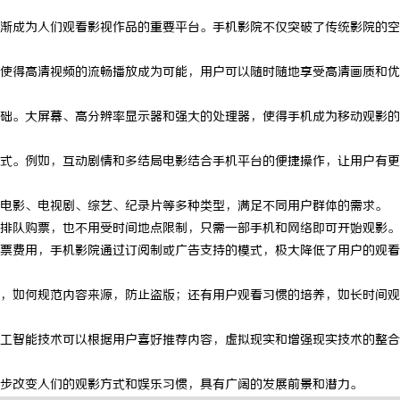
渐成为人们观看影视作品的重要平台。手机影院不仅突破了传统影院的空
广使得高清视频的流畅播放成为可能，用户可以随时随地享受高清画质和
础。大屏幕、高分辨率显示器和强大的处理器，使得手机成为移动观影的
式。例如，互动剧情和多结局电影结合手机平台的便捷操作，让用户有更
电影、电视剧、综艺、纪录片等多种类型，满足不同用户群体的需求。
排队购票，也不用受时间地点限制，只需一部手机和网络即可开始观影。
票费用，手机影院通过订阅制或广告支持的模式，极大降低了用户的观看
，如何规范内容来源，防止盗版；还有用户观看习惯的培养，如长时间观
工智能技术可以根据用户喜好推荐内容，虚拟现实和增强现实技术的整合
步改变人们的观影方式和娱乐习惯，具有广阔的发展前景和潜力。