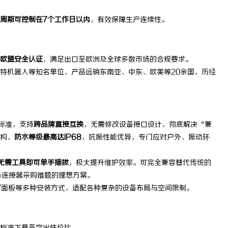
蚁影视：智能影视平台的未来趋势
全面解析MES系统在现代制造业中
周期可控制在7个工作日以内
，有效保障生产连续性。
用与应用前景
E欧盟安全认证
，满足出口至欧洲及全球多数市场的合规要求。
特机器人等知名单位，产品远销东南亚、中东、欧美等20余国，历经
际标准，支持
跨品牌直接互换
，无需修改设备接口设计，彻底解决“兼
构，
防水等级最高达IP68
，抗振性能优异，专门应对户外、振动环
无需工具即可单手插拔
，极大提升维护效率。可完全兼容替代传统的
设备连接器采购难题的理想方案。
墙/面板等多种安装方式，适配各种复杂的设备布局与空间限制。