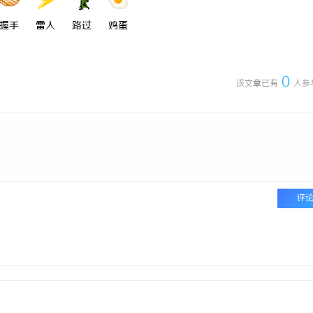
握手
雷人
路过
鸡蛋
0
该文章已有
人参
评