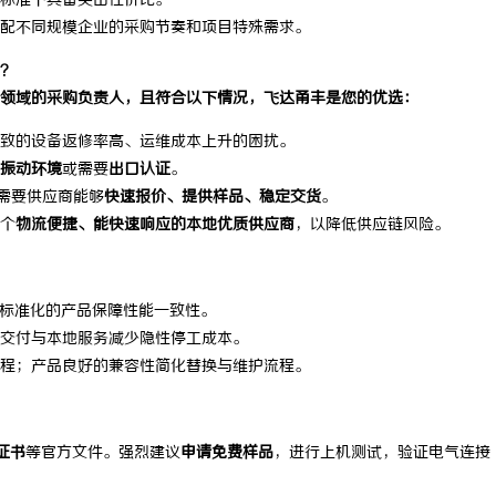
标准下具备突出性价比。
配不同规模企业的采购节奏和项目特殊需求。
？
领域的采购负责人，且符合以下情况，飞达甬丰是您的优选：
致的设备返修率高、运维成本上升的困扰。
振动环境
或需要
出口认证
。
，需要供应商能够
快速报价、提供样品、稳定交货
。
个
物流便捷、能快速响应的本地优质供应商
，以降低供应链风险。
；标准化的产品保障性能一致性。
交付与本地服务减少隐性停工成本。
程；产品良好的兼容性简化替换与维护流程。
证书
等官方文件。强烈建议
申请免费样品
，进行上机测试，验证电气连接