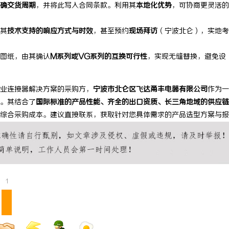
确交货周期
，并将此写入合同条款。利用其
本地化优势
，可协商更灵活的
其
技术支持的响应方式与时效
，甚至预约
现场拜访
（宁波北仑），实地考
图纸，由其确认
M系列或VG系列的互换可行性
，实现无缝替换，避免设
业连接器解决方案的采购方，
宁波市北仑区飞达甬丰电器有限公司
作为一
。其结合了
国际标准的产品性能、齐全的出口资质、长三角地域的供应链
综合采购成本。建议直接联系，获取针对您具体需求的产品选型方案与报
1