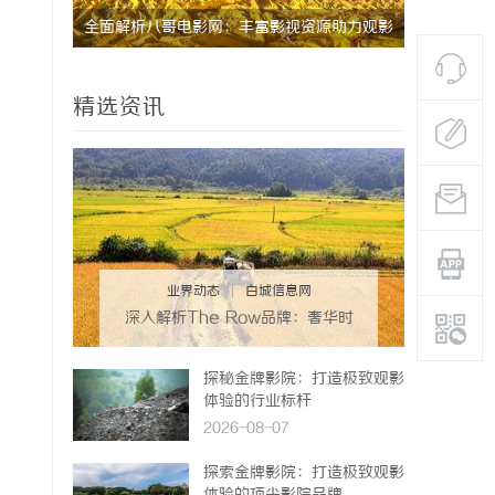
的关键作
全面解析八哥电影网：丰富影视资源助力观影
全面解析八
体验升级
验的终极指
精选资讯
业界动态
|
白城信息网
深入解析The Row品牌：奢华时
尚的典范与设计哲学
探秘金牌影院：打造极致观影
体验的行业标杆
2026-08-07
探索金牌影院：打造极致观影