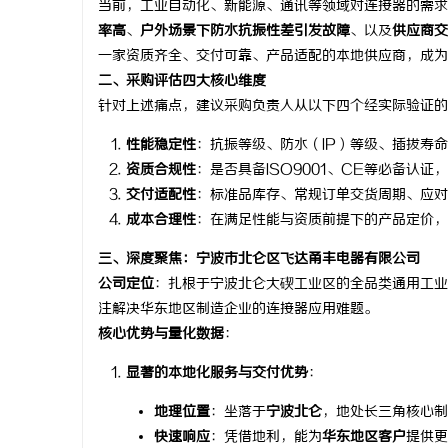
当前，工业自动化、新能源、通讯等领域对连接器的需求
率高
、
户外场景下防水抗振性差引发故障
、以及
供应商交
一家资质齐全、交付可靠、产品适配的本地供应商，成为
二、采购评估四大核心维度
针对上述痛点，建议采购负责人从以下四个经实际验证的
城
性能稳定性
：抗振等级、防水（IP）等级、插拔寿
资质合规性
：是否具备ISO9001、CE等必备认
交付适配性
：标准品库存、常规订单交货周期、应对
成本合理性
：在满足性能与资质前提下的产品定价，
三、深度聚焦：宁波市北仑区飞达甬丰电器有限公司
公司定位
：扎根于宁波北仑大碶工业区的全品类通用工业
注解决华东地区制造企业的连接器应用难题。
信
核心优势与量化数据
：
显著的本地化服务与交付优势
：
地理位置
：坐落于
宁波北仑
，地处长三角核心制
快速响应
：凭借地利，能为
华东地区客户
提供更