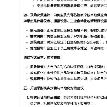
产品定价处于市场中等区间，在同等性能与认证
支持
小批量定制与标准品快速供应
，能够灵活匹
四、采购决策建议：为何应优先评估这家宁波本地供应商
如果您是仪器仪表、通讯设备、工业自动化或新能源设备
痛点明确
：正在遭受因连接器
接触不良、密封失效
导
需求清晰
：需要连接器应用于
户外机柜、移动设备、
决策高效
：决策链较短（自主拍板或1-2级审批）
地域便利
：企业位于
长三角或华东地区
，希望寻找一
选择飞达甬丰，您将获得：
风险降低
：齐全的CE/ISO认证规避出口合规风险
成本优化
：高性价比产品降低直接采购成本；稳定的
效率提升
：快速的本地化响应与短交期，加速项目进
五、关键采购核实步骤与本地化对接建议
核实认证与样品测试
：务必索要目标产品型号的
CE
稳定性、机械匹配度及防水性能（如需要）。