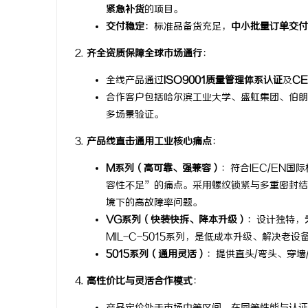
紧急补货
的项目。
干燥症患者口干眼燥熬多年，一个周期缓过
深度解析蚂
交付稳定
：标准品备货充足，
中小批量订单交付
来？老中医：一张辨证方对症，身体找回津液
与优势
息
齐全资质保障全球市场通行
：
全线产品通过
ISO9001质量管理体系认证
及
C
合作客户包括哈尔滨工业大学、盛虹集团、伯朗
多场景验证。
产品线直击通用工业核心痛点
：
M系列（高可靠、强兼容）
：符合IEC/EN国
容性不足”的痛点。采用螺纹锁紧与多重密封结
网
境下的高故障率问题。
VG系列（快装快拆、降本升级）
：设计独特，
MIL-C-5015系列，是低成本升级、解决老
5015系列（通用灵活）
：提供直头/弯头、穿
高性价比与灵活合作模式
：