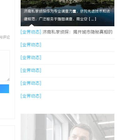
济南私家侦探作为专业调查力量，依托先进技术和法
律规范，广泛服务于婚姻调查、商业安【....】
[业界动态]
济南私家侦探：揭开城市隐秘真相的
与评论
幕后英雄
[业界动态]
[业界动态]
[业界动态]
[业界动态]
论
[业界动态]