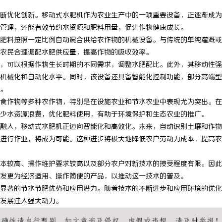
断优化创新。移动式水肥机作为农业生产中的一项重要设备，正逐渐成为
管理，还能有效节约水资源和肥料用量，促进作物健康成长。
肥料按照一定比例自动混合供给农作物的机械设备。与传统的单纯灌溉或
农民合理调配水肥供应量，提高作物的吸收效率。
，可以根据作物生长时期的不同需求，调整水肥配比。此外，其移动性强
机械化和自动化水平。同时，该设备还具备智能化控制功能，部分高端型
。
食作物等多种农作物，特别是在设施农业和节水农业中表现尤为突出。在
少水资源浪费，优化肥料使用，有助于环境保护和生态农业的推广。
融入，移动式水肥机正迈向智能化和高效化。未来，自动识别土壤和作物
进行作业，将成为可能。这种进步将极大地降低农户劳动力成本，提高农
本较高、操作维护要求较高以及部分农户对新技术的接受程度有限。因此
发更为经济适用、操作简便的产品，以推动这一技术的普及。
显著的节水节肥优势和应用潜力。随着技术的不断进步和应用环境的优化
发展注入强大动力。