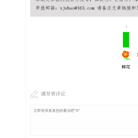
化策略
万山牌高品质焊锡材料全解析：焊锡条、焊锡
揭秘！专业
球与无铅焊锡丝的应用与优势
哪些行业秘
息
1
鲜花
网
请发表评论