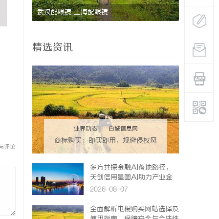
没花钱，
武汉配眼镜 上海配眼镜
精选资讯
业界动态
|
白城信息网
商标购买：即买即用，规避侵权风
与评论
险
多方共探金融AI落地路径，
天创信用星图AI助力产业金
融智能升级
2026-08-07
全面解析电棍购买网站选择及