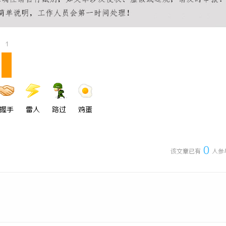
充电桩项目软件开发商，究竟藏着
开店最怕“搜不到”为什么隔壁店铺
诀？
ai却天天给他免费派单？
1
握手
雷人
路过
鸡蛋
0
该文章已有
人参