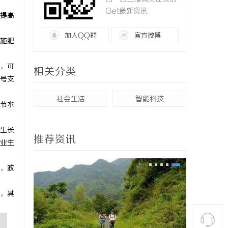
Get最新资讯
提高
加入QQ群
官方微博
施肥
，可
相关分类
号支
社会生活
智能科技
节水
生长
推荐资讯
业生
，政
，其