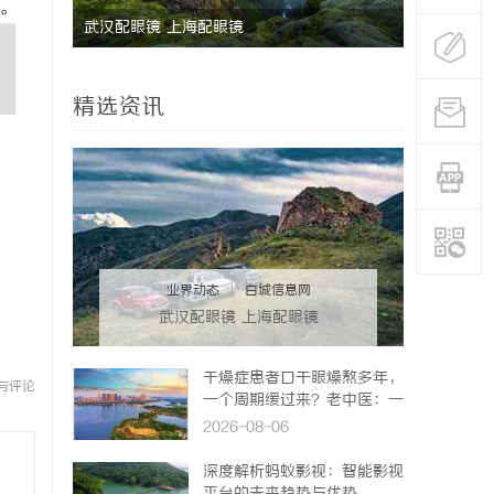
。
长寿实木门：打造温馨家居环境的理想之选
精选资讯
业界动态
|
白城信息网
武汉配眼镜 上海配眼镜
干燥症患者口干眼燥熬多年，
与评论
一个周期缓过来？老中医：一
张辨证方对症，身体找回津液
2026-08-06
深度解析蚂蚁影视：智能影视