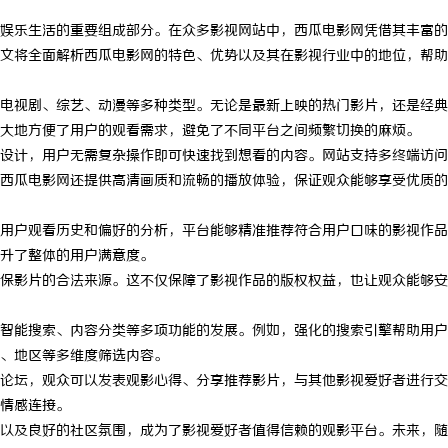
娱乐生活的重要组成部分。在众多影视网站中，西瓜电影网凭借其丰富的
文将全面解析西瓜电影网的特色、优势以及其在影视行业中的地位，帮助
电视剧、综艺、动漫等多种类型。无论是最新上映的热门影片，还是经典
大地方便了用户的观看需求，避免了不同平台之间频繁切换的麻烦。
设计，用户无需复杂操作即可快速找到想看的内容。网站支持多终端访问
西瓜电影网还提供高清画质和流畅的播放体验，保证观众能够享受优质的
用户观看历史和偏好的分析，平台能够精准推荐符合用户口味的影视作品
升了整体的用户满意度。
保影片的合法来源。这不仅保障了影视作品的版权权益，也让观众能够安
智能搜索、内容分类等多项功能的发展。例如，强化的搜索引擎帮助用户
、地区等多维度筛选内容。
论坛，观众可以发表观影心得、分享推荐影片，与其他影视爱好者进行交
情感连接。
以及良好的社区氛围，成为了影视爱好者值得信赖的观影平台。未来，随