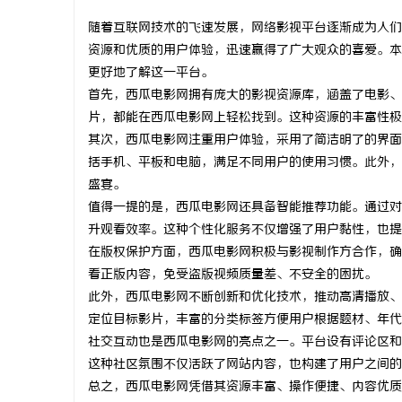
随着互联网技术的飞速发展，网络影视平台逐渐成为人们
资源和优质的用户体验，迅速赢得了广大观众的喜爱。本
更好地了解这一平台。
首先，西瓜电影网拥有庞大的影视资源库，涵盖了电影、
城
片，都能在西瓜电影网上轻松找到。这种资源的丰富性极
其次，西瓜电影网注重用户体验，采用了简洁明了的界面
括手机、平板和电脑，满足不同用户的使用习惯。此外，
盛宴。
值得一提的是，西瓜电影网还具备智能推荐功能。通过对
升观看效率。这种个性化服务不仅增强了用户黏性，也提
在版权保护方面，西瓜电影网积极与影视制作方合作，确
看正版内容，免受盗版视频质量差、不安全的困扰。
信
此外，西瓜电影网不断创新和优化技术，推动高清播放、
定位目标影片，丰富的分类标签方便用户根据题材、年代
社交互动也是西瓜电影网的亮点之一。平台设有评论区和
这种社区氛围不仅活跃了网站内容，也构建了用户之间的
总之，西瓜电影网凭借其资源丰富、操作便捷、内容优质