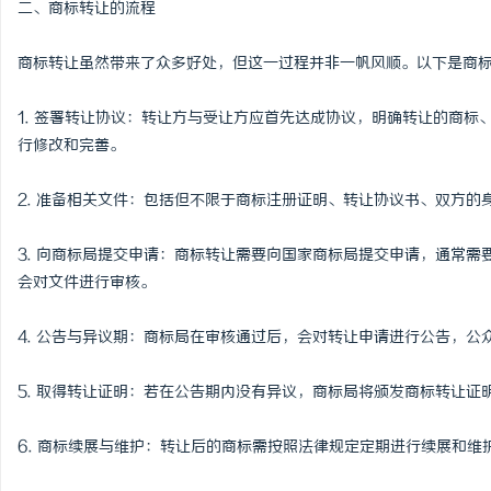
二、商标转让的流程
锡条，焊锡球，焊锡丝，万山焊锡，焊锡条、
中医治疗干燥综合征，吃
商标转让虽然带来了众多好处，但这一过程并非一帆风顺。以下是商
6337锡条，巨一，焊锡，无铅焊锡球
息
1. 签署转让协议：转让方与受让方应首先达成协议，明确转让的商
行修改和完善。
2. 准备相关文件：包括但不限于商标注册证明、转让协议书、双方的
3. 向商标局提交申请：商标转让需要向国家商标局提交申请，通常
会对文件进行审核。
网
4. 公告与异议期：商标局在审核通过后，会对转让申请进行公告，
5. 取得转让证明：若在公告期内没有异议，商标局将颁发商标转让证
6. 商标续展与维护：转让后的商标需按照法律规定定期进行续展和维