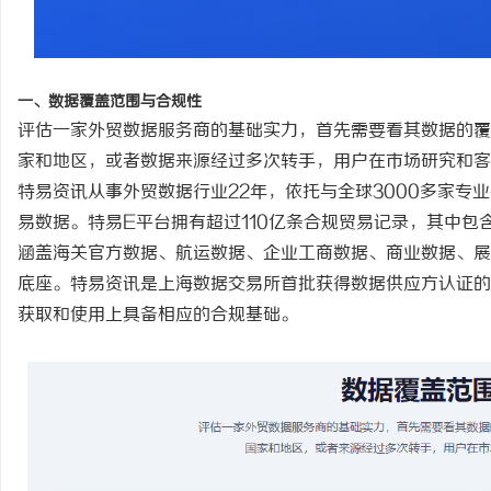
开店最怕“搜不到”为什么隔壁店铺没花钱，
武汉配眼镜 上海配眼镜
ai却天天给他免费派单？
息
一、数据覆盖范围与合规性
评估一家外贸数据服务商的基础实力，首先需要看其数据的覆
家和地区，或者数据来源经过多次转手，用户在市场研究和客
特易资讯从事外贸数据行业
22年，依托与全球3000多家专
易数据。特易E平台拥有超过1
1
0亿条合规贸易记录，其中包
涵盖海关官方数据、航运数据、企业工商数据、商业数据、展
底座。特易资讯是上海数据交易所首批获得数据供应方认证的
网
获取和使用上具备相应的合规基础。