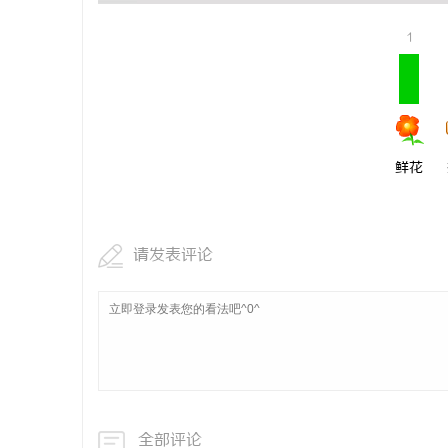
武汉配眼镜 上海配眼镜
干燥症患者
1
来？老中医
息
鲜花
请发表评论
网
全部评论