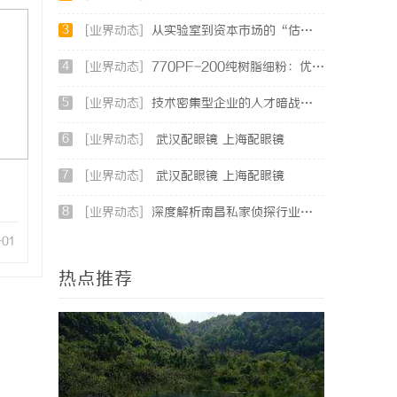
3
[业界动态]
从实验室到资本市场的“估值倍增器”：专利律师如何重塑硬科技企业的融资逻辑
4
[业界动态]
770PF-200纯树脂细粉：优质材料的全貌与应用
5
[业界动态]
技术密集型企业的人才暗战：北京商业秘密律师如何守住“人带技术走”的底线
6
[业界动态]
武汉配眼镜 上海配眼镜
7
[业界动态]
武汉配眼镜 上海配眼镜
8
[业界动态]
深度解析南昌私家侦探行业的发展与应用现状
-01
热点推荐