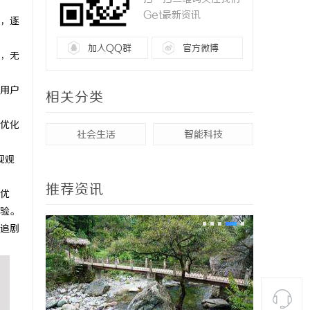
Get最新资讯
，逐
加入QQ群
官方微博
，无
用户
相关分类
优化
社会生活
智能科技
视观
推荐资讯
优
验。
追剧