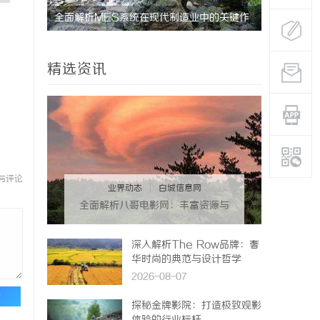
未来趋势
全面解析MES系统在现代制造业中的关键作
全面解析八
用与应用前景
体验升级
精选资讯
与评论
业界动态
|
白城信息网
全面解析八哥电影网：丰富资源与
优质观影体验的终极指南
深入解析The Row品牌：奢
华时尚的典范与设计哲学
2026-08-07
论
探秘金牌影院：打造极致观影