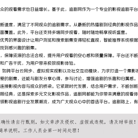
众的观看需求也日益增长。基于此，追剧网作为一个专业的影视追剧平台
新速度，满足了不同观众的追剧需求。从最新的热播剧到经典的影视作品
面覆盖。此外，平台还支持多端同步观看，随时随地畅享视听盛宴。
优秀的界面设计让用户浏览和搜索剧集变得轻松直观，智能推荐系统根据
找到感兴趣的剧集。
，保障资源的合法合规，提升用户观看的安心感和质量保障。平台还不断
和广告干扰，为用户带来极致观影体验。
，如跨平台云同步、虚拟现实观影以及社交互动模块，力求打造一个集影
爱的剧集，还能与剧友分享心得，参与讨论，增强追剧的乐趣和归属感。
连接影视内容与观众的桥梁。它紧跟时代发展，结合用户需求，不断创新
顾经典，还是探索多元文化影视作品，追剧网都能为你带来满意的观看体
领影视追剧行业发展潮流，成为广大观众心中的首选平台。追剧路上，有