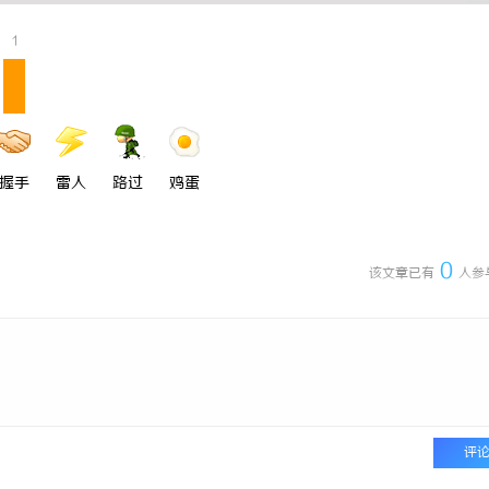
口干眼燥熬多年，一个周期缓过
深度解析蚂蚁影视：智能影视平台的
1
：一张辨证方对症，身体找回津液
与优势
握手
雷人
路过
鸡蛋
0
该文章已有
人参
评