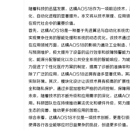
随着科技的迅猛发展，达精AOS18作为一项前沿技术
化、自动化进程的显著提升。本文将从技术原理、应用领
在现代社会中的重要价值。
首先，达精AOS18是一种基于先进算法与自动化系统
城
实现复杂任务的智能处理和系统的动态优化。该技术通过
在应用领域方面，达精AOS18的影响力遍及工业制造、
与预测维护，极大提升了设备的运行效率和故障预警能力
化、能源分配智能化以及公共安全系统的智能响应，为城
力促进了个性化医疗方案的制定，提高了诊断的准确率和
除了广泛的应用，达精AOS18还拥有诸多显著优势。
实际环境。其次，模块化设计让该技术具有极高的扩展性
全和隐私保护，通过多层加密和严格的访问控制，保障用
信
未来，随着技术的不断升级和应用需求的深化，达精AO
用。科研团队也在持续推动算法优化和硬件升级，努力提
生态的完善，推动更多创新应用的落地。
综合来看，达精AOS18不仅是一项技术创新，更是引
使得各行各业能够应对日益复杂的挑战，创造更多价值。