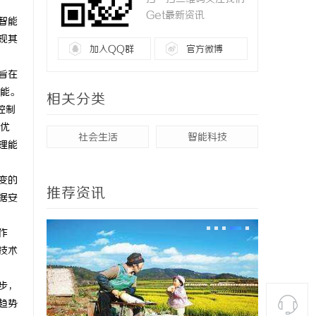
Get最新资讯
智能
现其
加入QQ群
官方微博
旨在
能。
相关分类
控制
优
社会生活
智能科技
理能
变的
推荐资讯
据安
作
技术
步，
趋势