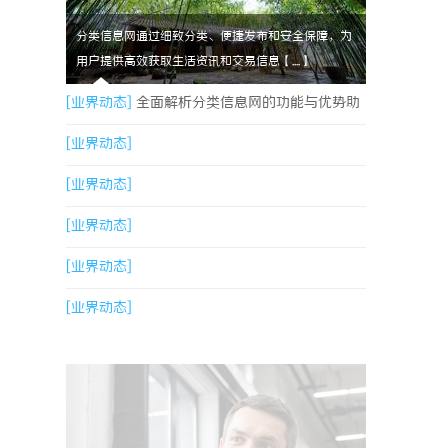
分类信息网通过细致分类、便捷发布和安全保障，为
用户提供高效获取生活资讯和交易信息【....】
[业界动态]
全面解析分类信息网的功能与优势助
您高效获取生活资讯
[业界动态]
[业界动态]
[业界动态]
[业界动态]
[业界动态]