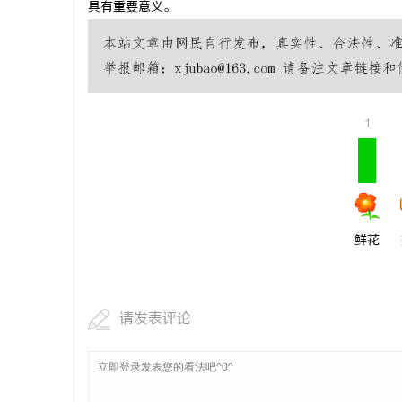
具有重要意义。
”：专利
770PF-200纯树脂细粉：优质材料的全貌与
技术密集型
应用
师如何守住
息
1
鲜花
网
请发表评论