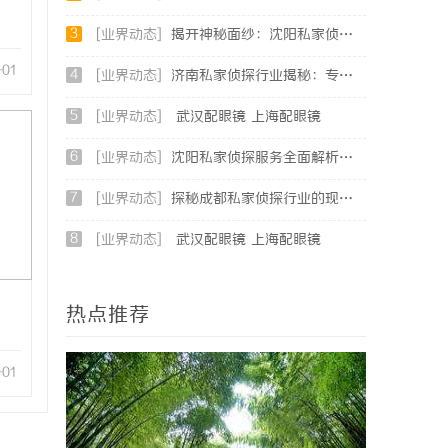
3
[业界动态]
揭开神秘面纱：沈阳私家侦探行业的现状与发展
-01
4
[业界动态]
济南私家侦探行业揭秘：专业服务与案件解析全方位指南
5
[业界动态]
武汉配眼镜 上海配眼镜
6
[业界动态]
沈阳私家侦探服务全面解析：破解疑云，守护真相的专家助力
7
[业界动态]
探秘成都私家侦探行业的现状与服务优势全面解析
8
[业界动态]
武汉配眼镜 上海配眼镜
热点推荐
-01