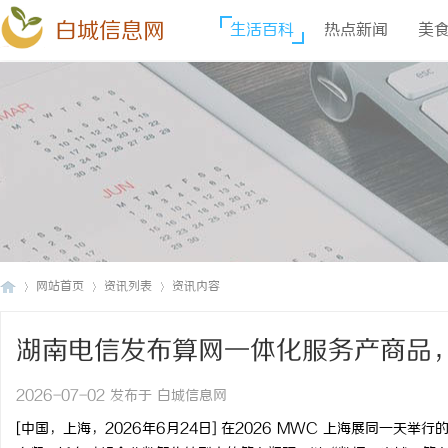
白城信息网
生活百科
热点新闻
美
网站首页
资讯列表
资讯内容
湖南电信发布算网一体化服务产商品
白
›
›
›
2026-07-02 发布于 白城信息网
[
中国，上海，
2026
年
6
月
24
日
]
在
2026 MWC
上海展同一天举行