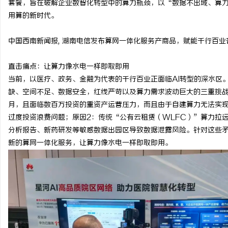
套餐，旨在破解企业数智化转型中的算力瓶颈，以“数据不出域、算
用算的新时代。
中国西南新闻报
,
湖南电信发布算网一体化服务产商品，赋能千行百业
城
直击痛点：让算力像水电一样即取即用
当前，以医疗、政务、金融为代表的千行百业正面临
AI
转型的深水区
缺、空间不足、数据安全，红线严苛以及算力需求波动巨大的三重挑
月，且面临数百万投资的重资产运营压力，而且由于自建算力无法实
过度投资浪费问题；原因
2
：传统“公有云租赁（
WLFC
）”算力拉
分析报告、新药研发等敏感数据出园区导致数据泄露风险。针对这些
新的算网一体化服务，让算力像水电一样即取即用。
信