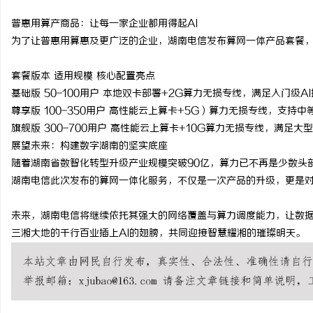
普惠用算产商品：让每一家企业都用得起
AI
为了让普惠用算惠及更广泛的企业，湖南电信发布算网一体产品套餐
套餐版本 适用规模 核心配置亮点
基础版
50-100
用户
本地双卡部署
+2G
算力无损专线，满足入门级
AI
尊享版
100-350
用户
高性能云上算卡
+5G
）算力无损专线，支持中
旗舰版
300-700
用户
高性能云上算卡
+10G
算力无损专线，满足大型
展望未来：构建数字湖南的坚实底座
随着湖南省数智化转型升级产业规模突破
90
亿，算力已不再是少数头
湖南电信此次发布的算网一体化服务，不仅是一次产品的升级，更是
未来，湖南电信将继续依托其强大的网络覆盖与算力调度能力，让数
三湘大地的千行百业插上
AI
的翅膀，共同迎接智慧耀湘的璀璨明天。