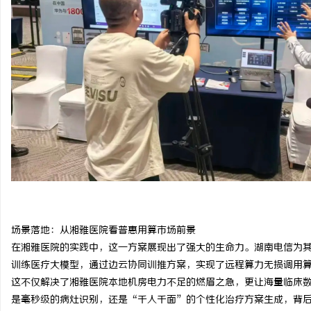
武汉配眼镜 上海配眼镜
干燥症患者口干眼燥熬多
来？老中医：一张辨证方
息
网
场景落地：从湘雅医院看普惠用算市场前景
在湘雅医院的实践中，这一方案展现出了强大的生命力。湖南电信为
训练医疗大模型，通过边云协同训推方案，实现了远程算力无损调用
这不仅解决了湘雅医院本地机房电力不足的燃眉之急，更让海量临床
是毫秒级的病灶识别，还是“千人千面”的个性化治疗方案生成，背