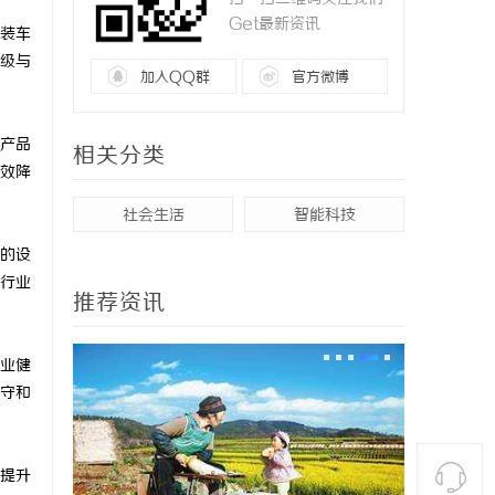
Get最新资讯
装车
级与
加入QQ群
官方微博
产品
相关分类
效降
社会生活
智能科技
的设
行业
推荐资讯
业健
守和
提升