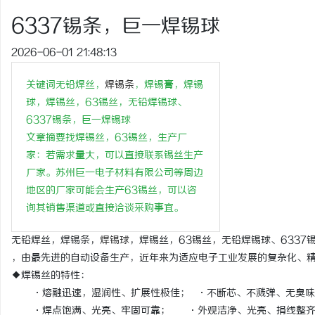
多方共探金融AI落地路径，天创信用星图AI
全面解析电棍购买网
6337锡条，巨一焊锡球
助力产业金融智能升级
安全与合法性
2026-06-01 21:48:13
息
关键词无铅焊丝，
焊锡条
，焊锡膏，焊锡
球，焊锡丝，63锡丝，无铅焊锡球、
6337锡条，巨一焊锡球
文章摘要找焊锡丝，63锡丝，生产厂
家：若需求量大，可以直接联系锡丝生产
厂家。苏州巨一电子材料有限公司等周边
地区的厂家可能会生产63锡丝，可以咨
网
询其销售渠道或直接洽谈采购事宜。
无铅焊丝，焊锡条，
焊锡球
，焊锡丝，63锡丝，无铅焊锡球、633
，由最先进的自动设备生产，近年来为适应电子工业发展的复杂化、
◆焊锡丝的特性：
·熔融迅速，湿润性、扩展性极佳； ·不断芯、不溅弹、无臭
·焊点饱满、光亮、牢固可靠； ·外观洁净、光亮、捐线整