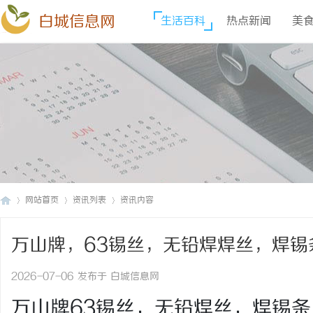
白城信息网
生活百科
热点新闻
美
网站首页
资讯列表
资讯内容
万山牌，63锡丝，无铅焊焊丝，焊
白
›
›
›
锌丝，纯锌丝，6337锡条，焊锡丝
2026-07-06 发布于 白城信息网
万山牌63锡丝，无铅焊丝，焊锡