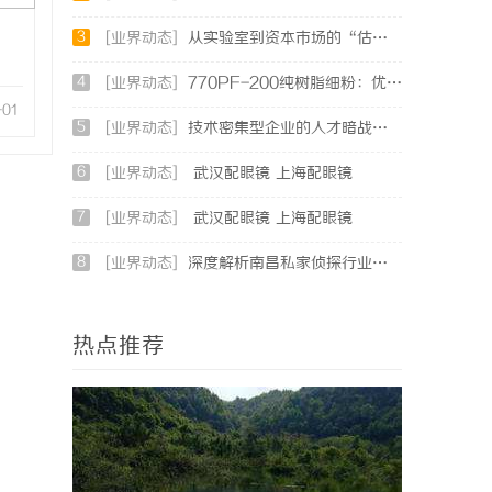
3
[业界动态]
从实验室到资本市场的“估值倍增器”：专利律师如何重塑硬科技企业的融资逻辑
4
[业界动态]
770PF-200纯树脂细粉：优质材料的全貌与应用
-01
5
[业界动态]
技术密集型企业的人才暗战：北京商业秘密律师如何守住“人带技术走”的底线
6
[业界动态]
武汉配眼镜 上海配眼镜
7
[业界动态]
武汉配眼镜 上海配眼镜
8
[业界动态]
深度解析南昌私家侦探行业的发展与应用现状
热点推荐