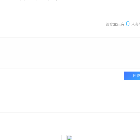
口干眼燥熬多年，一个周期缓过
深度解析蚂蚁影视：智能影视平台的
：一张辨证方对症，身体找回津液
与优势
0
该文章已有
人参
评