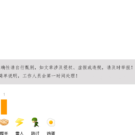
1
握手
雷人
路过
鸡蛋