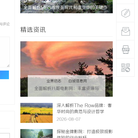
未来趋势
全面解析MES系统在现代制造业中的关键作
全面解析八
用与应用前景
体验升级
与评论
精选资讯
论
业界动态
|
白城信息网
全面解析八哥电影网：丰富资源与
优质观影体验的终极指南
深入解析The Row品牌：奢
华时尚的典范与设计哲学
2026-08-07
探秘金牌影院：打造极致观影