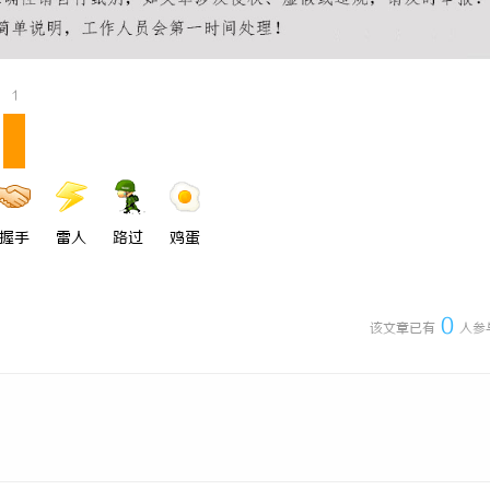
企业的人才暗战：北京商业秘密律
武汉配眼镜 上海配眼镜
“人带技术走”的底线
1
握手
雷人
路过
鸡蛋
0
该文章已有
人参