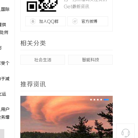
Get最新资讯
L国际
加入QQ群
官方微博
提供
处何
相关分类
方
社会生活
智能科技
享受个
力于减
推荐资讯
化运
人用户
业务增