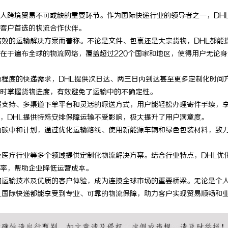
人跨境贸易不可或缺的重要环节。作为国际快递行业的领导者之一，DH
客户首选的物流合作伙伴。
高效的运输解决方案而著称。不论是文件、包裹还是大宗货物，DHL都能
在于遍布全球的物流网络，覆盖超过220个国家和地区，使得用户无论身
急程度的快递需求，DHL提供次日达、两三日内到达甚至更多定制化时间
时掌握货物进度，有效避免了运输中的不确定性。
服支持、多渠道下单平台和灵活的派送方式，用户能轻松办理寄件手续，
，DHL提供特殊安排保障运输不受影响，极大提升了用户满意度。
动碳中和计划，通过优化运输路线、使用新能源车辆和绿色包装材料，致
及医疗行业等多个领域提供定制化物流解决方案。结合行业特点，DHL优
率，帮助企业降低运营成本。
的运输技术及优质的客户体验，成为连接全球市场的重要桥梁。无论是个
L国际快递都能享受到专业、可靠的物流保障，助力客户实现贸易顺畅和