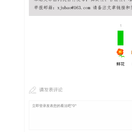
”：专利
770PF-200纯树脂细粉：优质材料的全貌与
技术密集型
应用
师如何守住
息
1
鲜花
网
请发表评论