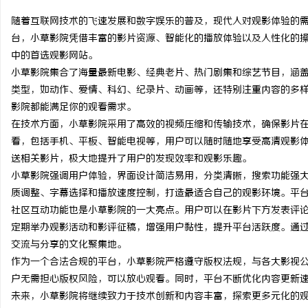
随着互联网技术的飞速发展和数字娱乐的普及，现代人对观影体验的
台，小草影院凭借丰富的影片资源、智能化的播放体验以及人性化的
中的首选观影网站。
小草影院集合了海量最新电影、经典老片、热门剧集和综艺节目，涵
城
类型，如动作、爱情、科幻、纪录片、动画等，还特别注重内容的多
影院都能满足你的观看需求。
在技术方面，小草影院采用了高效的视频压缩和传输技术，确保影片
看，包括手机、平板、智能电视等，用户可以随时随地享受高清观影
送相关影片，极大地提升了用户的发现效率和观影乐趣。
小草影院强调用户体验，界面设计简洁易用，分类清晰，搜索功能强
质调整、字幕选择和播放速度控制，打造最适合自己的观影环境。平
社区互动功能也是小草影院的一大亮点。用户可以在影片下方发表评
信
定期举办观影活动和影评征稿，增强用户黏性，提升平台活跃度。通
交流与分享的文化聚集地。
作为一个合法合规的平台，小草影院严格遵守版权法规，与各大影视
户无需担心版权风险，可以放心观看。同时，平台不断优化内容更新
未来，小草影院将继续致力于技术创新和内容丰富，探索更多元化的观