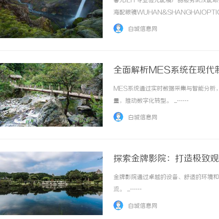
暮光ILIT专业验光配镜产品服务武汉
海配眼镜WUHAN&SHANGHAIOPT
品牌，现于武汉与上海设有4家门店。以
白城信息网
惠，兼顾高专业度与高性价比... ...……
全面解析MES系统在现代
MES系统通过实时数据采集与智能分析
商标购买：即买即用，规避侵权风险
多方共探金融AI落地路径
量，推动数字化转型。 ...……
助力产业金融智能升级
白城信息网
探索金牌影院：打造极致观
金牌影院通过卓越的设备、舒适的环境和
流。 ...……
白城信息网