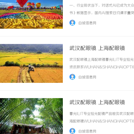
一、行业现状当下，对话式AI已成为大众
书》数据显示，国内AI搜索日均请求量
DeepSeek等AI工具，72%的消
白城信息网
量企业陷入“流量见顶、获客成本攀升... ..
武汉配眼镜 上海配眼镜
武汉配眼镜上海配眼镜暮光ILIT专业
资讯联系WUHAN&SHANGHAIOPT
品牌，现于武汉与上海设有4家门店。以
白城信息网
惠，兼顾高专业度与高性价比... ...……
武汉配眼镜 上海配眼镜
暮光ILIT专业验光配镜产品服务武汉
海配眼镜WUHAN&SHANGHAIOPT
品牌，现于武汉与上海设有4家门店。以
白城信息网