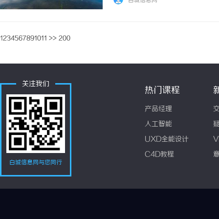
白城信息网
五官曲直量感锁定气质、诊断四季肤色匹配专属
1
2
3
4
5
6
7
8
9
10
11
>>
200
关注我们
热门课程
产品经理
人工智能
UXD全能设计
V
C4D教程
白城信息网与您同行