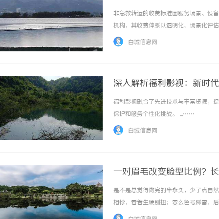
非急救转运的收费标准因服务场景、设备
机构，其收费体系以透明化、场景化评估
基础服务、里程时长、人员配置及特殊需
白城信息网
构成非急救转运的费用通常由基础服务费用、里
深入解析福利影视：新时代
福利影视融合了先进技术与丰富资源，提
保护和服务个性化挑战。 ...……
白城信息网
一对眉毛改变脸型比例？长
您"自带妆感"的原生脸
是不是总觉得做完的半永久，少了点自然
相悖，看着生硬别扭；要么色号踩雷，后
特质。久匠不靠审美预判、不靠肉眼估测